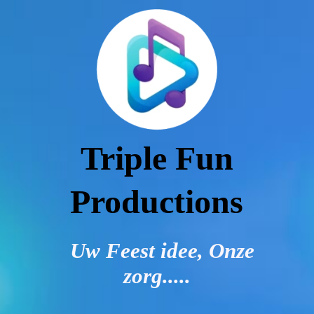
HOME
MOGELIJKHEDEN
EXTRA'S BIJ TE BOEKEN
Triple Fun
Productions
FAQ
Uw Feest idee, Onze
IMPRESSIES
zorg.....