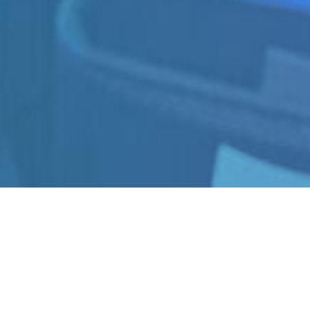
Cookie-instellingen
Deze website maakt gebruik van cookies om bezoekers een optimale
gebruikerservaring te bieden. Bepaalde inhoud van derden wordt
alleen weergegeven als "Inhoud van derden" is ingeschakeld.
F
REQUENT
Technisch noodzakelijk
Deze cookies zijn noodzakelijk voor de werking van de website,
bijvoorbeeld om deze te beschermen tegen aanvallen van hackers en
om te zorgen voor een uniforme uitstraling van de site, aangepast op de
A
SKED
vraag van bezoekers.