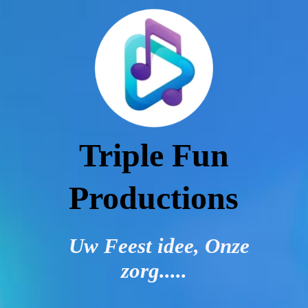
HOME
MOGELIJKHEDEN
EXTRA'S BIJ TE BOEKEN
Triple Fun
Productions
FAQ
Uw Feest idee, Onze
IMPRESSIES
zorg.....