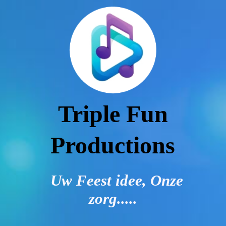
HOME
MOGELIJKHEDEN
EXTRA'S BIJ TE BOEKEN
Triple Fun
Productions
FAQ
Uw Feest idee, Onze
IMPRESSIES
zorg.....