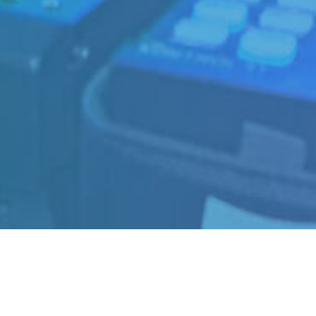
Cookie-instellingen
Deze website maakt gebruik van cookies om bezoekers een optimale
gebruikerservaring te bieden. Bepaalde inhoud van derden wordt
alleen weergegeven als "Inhoud van derden" is ingeschakeld.
Technisch noodzakelijk
Deze cookies zijn noodzakelijk voor de werking van de website,